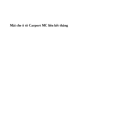
Mái che ô tô Carport MC liên kết thẳng