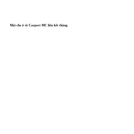
Mái che ô tô Carport MC liên kết thẳng